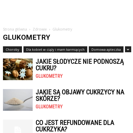
Strona główna
Zdrowie
Glukometry
GLUKOMETRY
Choroby
Dla kobiet w ciąży i mam karmiących
Domowa apteczka
JAKIE SŁODYCZE NIE PODNOSZĄ
CUKRU?
GLUKOMETRY
JAKIE SĄ OBJAWY CUKRZYCY NA
SKÓRZE?
GLUKOMETRY
CO JEST REFUNDOWANE DLA
CUKRZYKA?