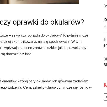
Co
 czy oprawki do okularów?
K
ur
roższe – szkła czy oprawki do okularów? To pytanie może
Tr
ardziej skomplikowana, niż się spodziewasz. W tym
z
re wpływają na cenę zarówno szkieł, jak i oprawek, aby
 są droższe niż inne.
Ol
B
 elementów każdej pary okularów. Ich głównym zadaniem
K
rego widzenia. Cena szkieł okularowych może się różnić w
Ka