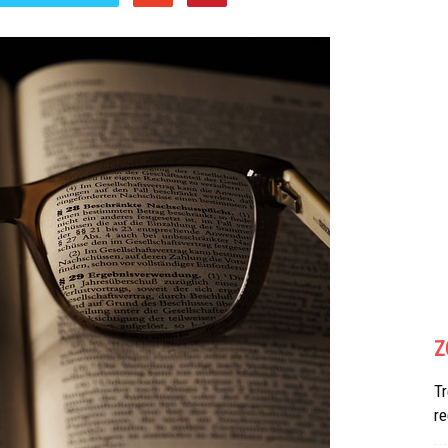
Z
Tr
re