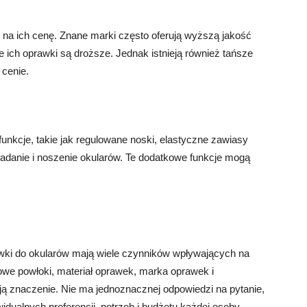
na ich cenę. Znane marki często oferują wyższą jakość
e ich oprawki są droższe. Jednak istnieją również tańsze
 cenie.
unkcje, takie jak regulowane noski, elastyczne zawiasy
ładanie i noszenie okularów. Te dodatkowe funkcje mogą
rawki do okularów mają wiele czynników wpływających na
tkowe powłoki, materiał oprawek, marka oprawek i
ją znaczenie. Nie ma jednoznacznej odpowiedzi na pytanie,
idualnych preferencji, potrzeb i budżetu każdej osoby.