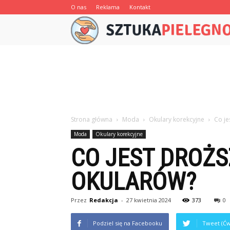
O nas
Reklama
Kontakt
Strona główna
Moda
Okulary korekcyjne
Co je
Moda
Okulary korekcyjne
CO JEST DROŻS
OKULARÓW?
Przez
Redakcja
-
27 kwietnia 2024
373
0
Podziel się na Facebooku
Tweet (Ćw