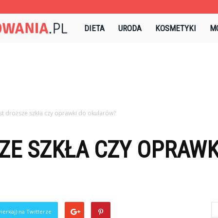
Sztukapielegnowania.pl
DIETA
URODA
KOSMETYKI
M
st droższe szkła czy oprawki do okularów?
ZE SZKŁA CZY OPRAWK
ierkaj) na Twitterze