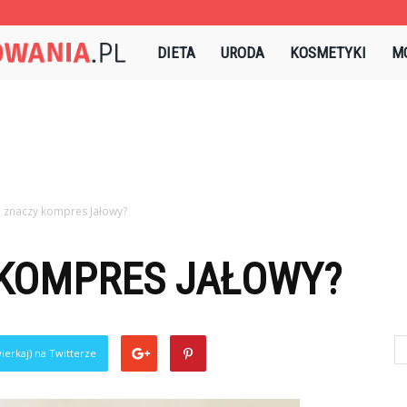
Sztukapielegnowania.pl
DIETA
URODA
KOSMETYKI
M
o znaczy kompres Jałowy?
 KOMPRES JAŁOWY?
ierkaj) na Twitterze