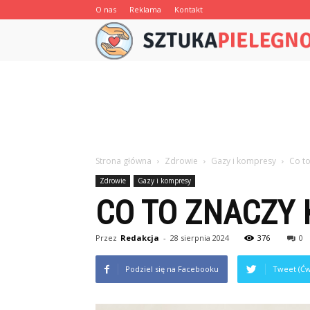
O nas
Reklama
Kontakt
Strona główna
Zdrowie
Gazy i kompresy
Co t
Zdrowie
Gazy i kompresy
CO TO ZNACZY
Przez
Redakcja
-
28 sierpnia 2024
376
0
Podziel się na Facebooku
Tweet (Ćw