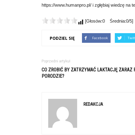
https://www.humanpro.pl/ i zgłębiaj wiedzę na t
[Głosów:0 Średnia:0/5]
PODZIEL SIĘ
Facebook
Twit
Poprzedni artykuł
CO ZROBIĆ BY ZATRZYMAĆ LAKTACJĘ ZARAZ 
PORODZIE?
REDAKCJA