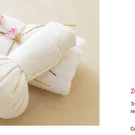
Z
Tr
re
Co