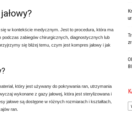
 jałowy?
K
ur
a się w kontekście medycznym. Jest to procedura, która ma
Tr
 podczas zabiegów chirurgicznych, diagnostycznych lub
z
zyjrzymy się bliżej temu, czym jest kompres jałowy i jak
Ol
B
y?
ateriał, który jest używany do pokrywania ran, utrzymania
K
wyczaj wykonane z gazy jałowej, która jest sterylizowana i
Ka
 jałowe są dostępne w różnych rozmiarach i kształtach,
ajów ran.