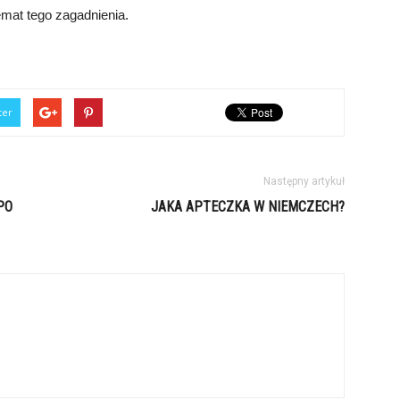
emat tego zagadnienia.
ter
Następny artykuł
PO
JAKA APTECZKA W NIEMCZECH?