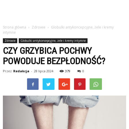
Strona główna
Zdrowie
Globulki antykoncepcyjne, żele i kremy
intymne
Zdrowie
Globulki antykoncepcyjne, żele i kremy intymne
CZY GRZYBICA POCHWY
POWODUJE BEZPŁODNOŚĆ?
Przez
Redakcja
-
28 lipca 2024
379
0