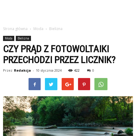
Strona główna
Moda
Bielizna
Moda
Bielizna
CZY PRĄD Z FOTOWOLTAIKI
PRZECHODZI PRZEZ LICZNIK?
Przez
Redakcja
-
10 stycznia 2024
422
0