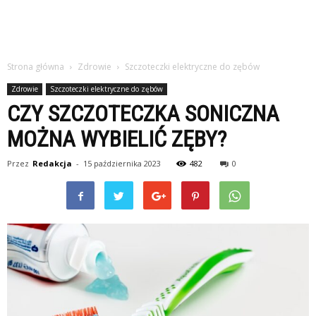
Strona główna
Zdrowie
Szczoteczki elektryczne do zębów
Zdrowie
Szczoteczki elektryczne do zębów
CZY SZCZOTECZKA SONICZNA
MOŻNA WYBIELIĆ ZĘBY?
Przez
Redakcja
-
15 października 2023
482
0