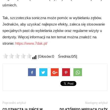
uśmiech.
Tak, szczoteczka soniczna może pomóc w wybielaniu zębów.
Jednakże, aby uzyskać najlepsze efekty, zaleca się stosowanie
specjalnych past do wybielania zębów oraz regularne wizyty u
dentysty. Więcej informacji na ten temat można znaleźć na
stronie:
https://www.7dak.pl/
[Głosów:0 Średnia:0/5]
Poprzedni artykuł
Następny artykuł
CO OZNACZAJĄ SIŃCE W
DO KTÓREGO MIESIĄCA CIĄŻY