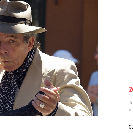
Z
Tr
re
Co