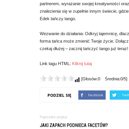
partnerem, wyrażanie swojej kreatywności ora
znalezienia się w zupełnie innym świecie, gdzi
Edek tańczy tango.
Wezwanie do działania: Odkryj tajemnicę, dlacz
forma tańca może zmienić Twoje życie. Dołącz d
czekaj dłużej – zacznij tańczyć tango już teraz!
Link tagu HTML:
Kliknij tutaj
[Głosów:0 Średnia:0/5]
PODZIEL SIĘ
Facebook
Twit
Poprzedni artykuł
JAKI ZAPACH PODNIECA FACETÓW?