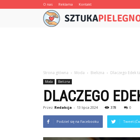
O nas
Reklama
Kontakt
Strona główna
Moda
Bielizna
Dlaczego Edek t
Moda
Bielizna
DLACZEGO EDE
Przez
Redakcja
-
13 lipca 2024
378
0
Podziel się na Facebooku
Tweet (Ćw