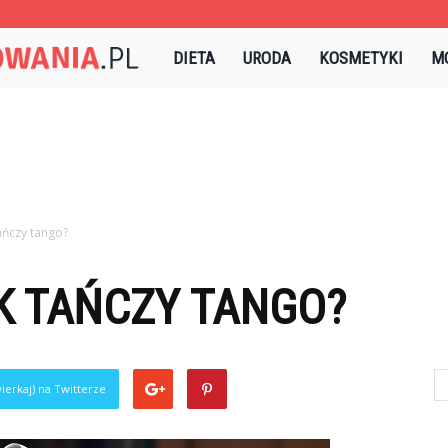
Sztukapielegnowania.pl
DIETA
URODA
KOSMETYKI
M
ańczy tango?
K TAŃCZY TANGO?
ierkaj) na Twitterze