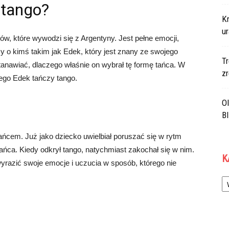
 tango?
K
ur
ców, które wywodzi się z Argentyny. Jest pełne emocji,
y o kimś takim jak Edek, który jest znany ze swojego
Tr
tanawiać, dlaczego właśnie on wybrał tę formę tańca. W
z
rego Edek tańczy tango.
Ol
B
ńcem. Już jako dziecko uwielbiał poruszać się w rytm
ńca. Kiedy odkrył tango, natychmiast zakochał się w nim.
K
wyrazić swoje emocje i uczucia w sposób, którego nie
Ka