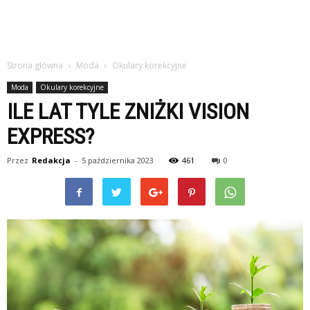
Strona główna
Moda
Okulary korekcyjne
Moda
Okulary korekcyjne
ILE LAT TYLE ZNIŻKI VISION
EXPRESS?
Przez
Redakcja
-
5 października 2023
461
0