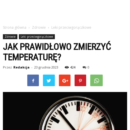
Strona główna
Zdrowie
Leki przeciwgorączkowe
Zdrowie
Leki przeciwgorączkowe
JAK PRAWIDŁOWO ZMIERZYĆ
TEMPERATURĘ?
Przez
Redakcja
-
23 grudnia 2023
424
0