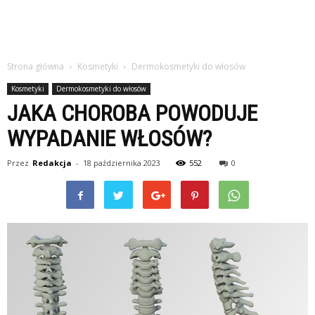
Strona główna
Kosmetyki
Dermokosmetyki do włosów
Kosmetyki
Dermokosmetyki do włosów
JAKA CHOROBA POWODUJE
WYPADANIE WŁOSÓW?
Przez
Redakcja
-
18 października 2023
552
0