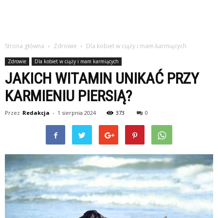
Strona główna
Zdrowie
Dla kobiet w ciąży i mam karmiących
Zdrowie
Dla kobiet w ciąży i mam karmiących
JAKICH WITAMIN UNIKAĆ PRZY
KARMIENIU PIERSIĄ?
Przez
Redakcja
-
1 sierpnia 2024
373
0