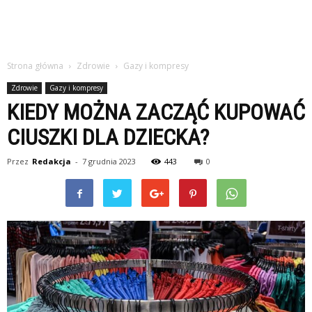
Strona główna
Zdrowie
Gazy i kompresy
Zdrowie
Gazy i kompresy
KIEDY MOŻNA ZACZĄĆ KUPOWAĆ
CIUSZKI DLA DZIECKA?
Przez
Redakcja
-
7 grudnia 2023
443
0