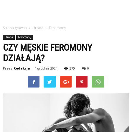
Strona główna
Uroda
Feromony
Uroda
Feromony
CZY MĘSKIE FEROMONY
DZIAŁAJĄ?
Przez
Redakcja
-
1 grudnia 2024
370
0