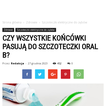
Strona główna
Zdrowie
Szczoteczki elektryczne do zębów
Zdrowie
Szczoteczki elektryczne do zębów
CZY WSZYSTKIE KOŃCÓWKI
PASUJĄ DO SZCZOTECZKI ORAL
B?
Przez
Redakcja
-
27 grudnia 2023
452
0