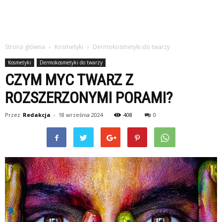
Strona główna
Kosmetyki
Dermokosmetyki do twarzy
Kosmetyki
Dermokosmetyki do twarzy
CZYM MYC TWARZ Z
ROZSZERZONYMI PORAMI?
Przez
Redakcja
-
18 września 2024
408
0