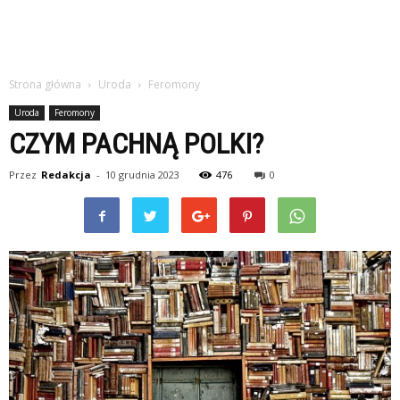
Strona główna
Uroda
Feromony
Uroda
Feromony
CZYM PACHNĄ POLKI?
Przez
Redakcja
-
10 grudnia 2023
476
0