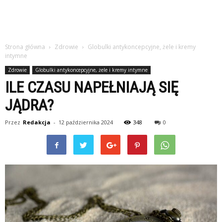
Strona główna
Zdrowie
Globulki antykoncepcyjne, żele i kremy
intymne
Zdrowie
Globulki antykoncepcyjne, żele i kremy intymne
ILE CZASU NAPEŁNIAJĄ SIĘ
JĄDRA?
Przez
Redakcja
-
12 października 2024
348
0